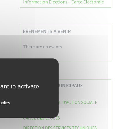
Information Élections – Carte Électorale
EVENEMENTS A VENIR
There are no events
VOS SERVICES MUNICIPAUX
ant to activate
CENTRE COMMUNAL D’ACTION SOCIALE
policy
(C.C.A.S)
CAISSE DES ÉCOLES
DIRECTION DES SERVICES TECHNIQUES