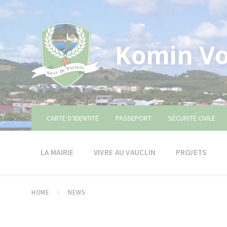
Skip
Skip
Skip
to
to
to
content
main
footer
navigation
Komin Vo
CARTE D’IDENTITÉ
PASSEPORT
SÉCURITÉ CIVILE
LA MAIRIE
VIVRE AU VAUCLIN
PROJETS
HOME
NEWS