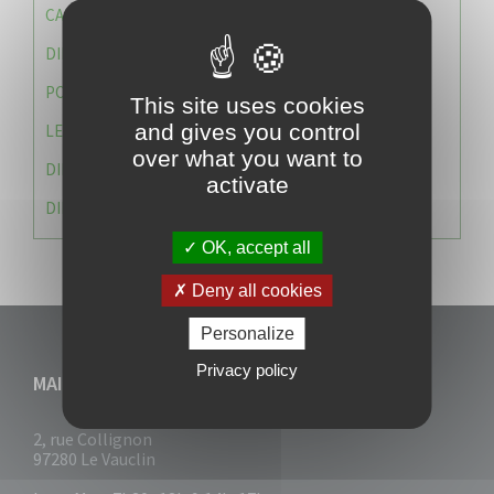
CAISSE DES ÉCOLES
DIRECTION DES SERVICES TECHNIQUES
POLICE MUNICIPALE
This site uses cookies
and gives you control
LE CABINET DU MAIRE
over what you want to
DIRECTION DES RESSOURCES ET MOYENS
activate
DIRECTION DU DEVELLOPPEMENT URBAIN DURABL
OK, accept all
Deny all cookies
Personalize
Privacy policy
MAIRIE DU VAUCLIN
2, rue Collignon
97280 Le Vauclin