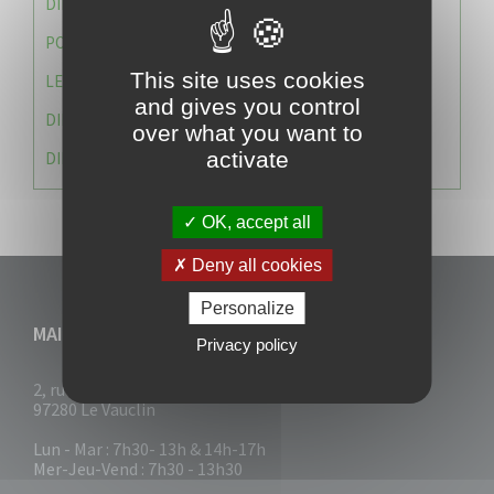
DIRECTION DES SERVICES TECHNIQUES
POLICE MUNICIPALE
This site uses cookies
LE CABINET DU MAIRE
and gives you control
DIRECTION DES RESSOURCES ET MOYENS
over what you want to
activate
DIRECTION DU DEVELLOPPEMENT URBAIN DURABL
OK, accept all
Deny all cookies
Personalize
MAIRIE DU VAUCLIN
Privacy policy
2, rue Collignon
97280 Le Vauclin
Lun - Mar : 7h30- 13h & 14h-17h
Mer-Jeu-Vend : 7h30 - 13h30