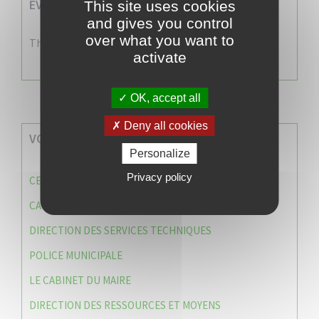
EVENEMENTS A VENIR
This site uses cookies
and gives you control
over what you want to
There are no events
activate
OK, accept all
Deny all cookies
VOS SERVICES MUNICIPAUX
Personalize
Privacy policy
CENTRE COMMUNAL D’ACTION SOCIALE (C.C.A.S)
CAISSE DES ÉCOLES
DIRECTION DES SERVICES TECHNIQUES
POLICE MUNICIPALE
LE CABINET DU MAIRE
DIRECTION DES RESSOURCES ET MOYENS