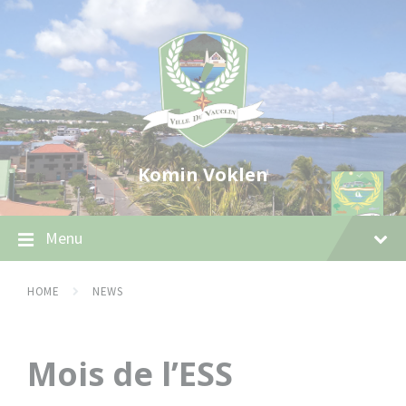
Skip
Skip
Skip
to
to
to
content
main
footer
navigation
Komin Voklen
Menu
HOME
NEWS
Mois de l’ESS