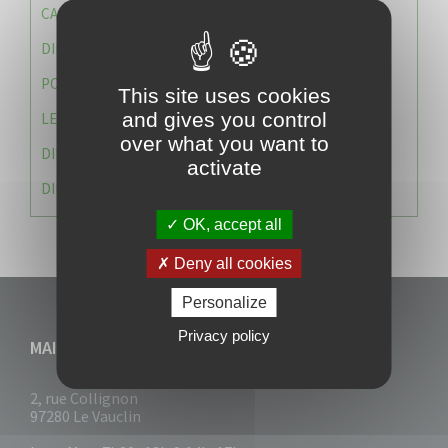
CAISSE DES ÉCOLES
DIRECTION DES SERVICES TECHNIQUES
POLICE MUNICIPALE
This site uses cookies
and gives you control
LE CABINET DU MAIRE
over what you want to
DIRECTION DES RESSOURCES ET MOYENS
activate
DIRECTION DU DEVELLOPPEMENT URBAIN DURABL
OK, accept all
Deny all cookies
Personalize
Privacy policy
MAIRIE DU VAUCLIN
2, rue Collignon
97280 Le Vauclin