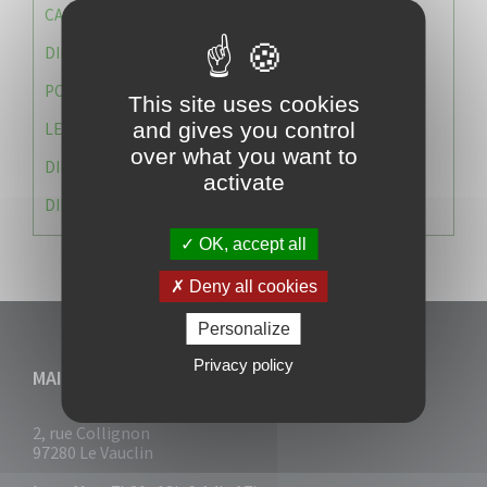
CAISSE DES ÉCOLES
DIRECTION DES SERVICES TECHNIQUES
POLICE MUNICIPALE
This site uses cookies
and gives you control
LE CABINET DU MAIRE
over what you want to
DIRECTION DES RESSOURCES ET MOYENS
activate
DIRECTION DU DEVELLOPPEMENT URBAIN DURABL
OK, accept all
Deny all cookies
Personalize
Privacy policy
MAIRIE DU VAUCLIN
2, rue Collignon
97280 Le Vauclin