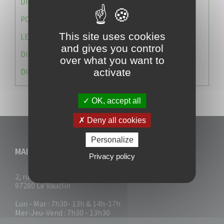
DIRECTION DES SERVICES TECHNIQUES
POLICE MUNICIPALE
This site uses cookies
LE CABINET DU MAIRE
and gives you control
DIRECTION DES RESSOURCES ET MOYENS
over what you want to
activate
DIRECTION DU DEVELLOPPEMENT URBAIN DURABL
OK, accept all
Deny all cookies
Personalize
MAIRIE DU VAUCLIN
Privacy policy
2, rue Collignon
97280 Le Vauclin
Lun - Mar : 7h30- 13h & 14h-17h
Mer-Jeu-Vend : 7h30 - 13h30