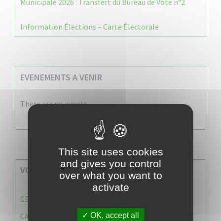
Municipale 2026 : Transfert du Bureau de Vote n°2
Information Élections – Carte Électorale
EVENEMENTS A VENIR
There are no events
This site uses cookies
and gives you control
VOS SERVICES MUNICIPAUX
over what you want to
activate
CENTRE COMMUNAL D’ACTION SOCIALE (C.C.A.S)
OK, accept all
CAISSE DES ÉCOLES