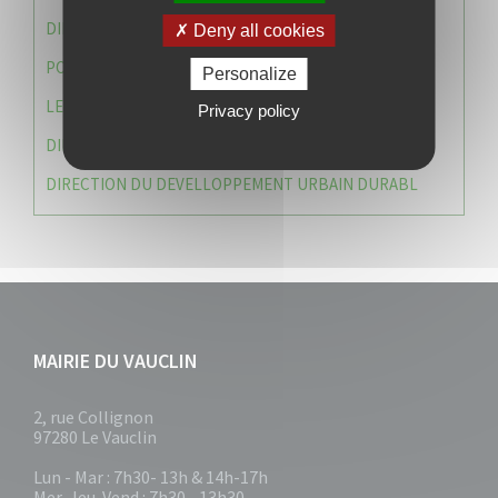
DIRECTION DES SERVICES TECHNIQUES
Deny all cookies
POLICE MUNICIPALE
Personalize
LE CABINET DU MAIRE
Privacy policy
DIRECTION DES RESSOURCES ET MOYENS
DIRECTION DU DEVELLOPPEMENT URBAIN DURABL
MAIRIE DU VAUCLIN
2, rue Collignon
97280 Le Vauclin
Lun - Mar : 7h30- 13h & 14h-17h
Mer-Jeu-Vend : 7h30 - 13h30