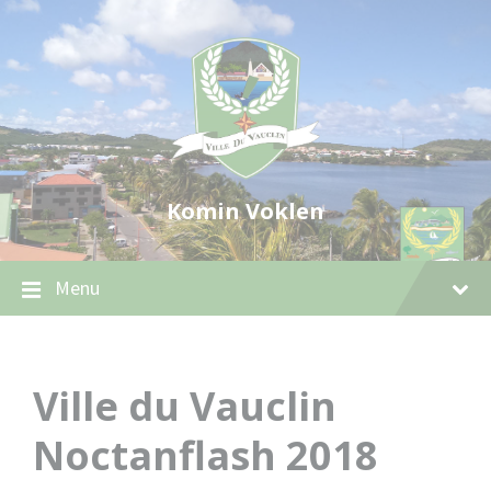
Skip
Skip
Skip
to
to
to
content
main
footer
navigation
Komin Voklen
Menu
Ville du Vauclin
Noctanflash 2018