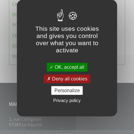
CAISSE DES ÉCOLES
DIRECTION DES SERVICES TECHNIQUES
POLICE MUNICIPALE
This site uses cookies
and gives you control
LE CABINET DU MAIRE
over what you want to
DIRECTION DES RESSOURCES ET MOYENS
activate
DIRECTION DU DEVELLOPPEMENT URBAIN DURABL
OK, accept all
Deny all cookies
Personalize
Privacy policy
MAIRIE DU VAUCLIN
2, rue Collignon
97280 Le Vauclin