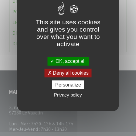
DIRECTION DES SERVICES TECHNIQUES
POLICE MUNICIPALE
This site uses cookies
LE CABINET DU MAIRE
and gives you control
DIRECTION DES RESSOURCES ET MOYENS
over what you want to
activate
DIRECTION DU DEVELLOPPEMENT URBAIN DURABL
OK, accept all
Deny all cookies
Personalize
MAIRIE DU VAUCLIN
Privacy policy
2, rue Collignon
97280 Le Vauclin
Lun - Mar : 7h30- 13h & 14h-17h
Mer-Jeu-Vend : 7h30 - 13h30