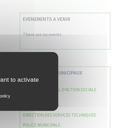
EVENEMENTS A VENIR
There are no events
VOS SERVICES MUNICIPAUX
ant to activate
CENTRE COMMUNAL D’ACTION SOCIALE
(C.C.A.S)
policy
CAISSE DES ÉCOLES
DIRECTION DES SERVICES TECHNIQUES
POLICE MUNICIPALE