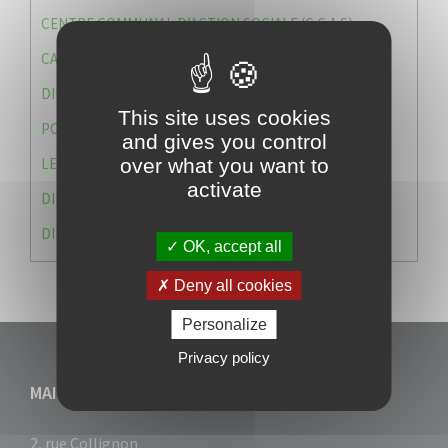
CENTRE COMMUNAL D’ACTION SOCIALE (C.C.A.S)
CAISSE DES ÉCOLES
DIRECTION DES SERVICES TECHNIQUES
This site uses cookies
POLICE MUNICIPALE
and gives you control
LE CABINET DU MAIRE
over what you want to
activate
DIRECTION DES RESSOURCES ET MOYENS
DIRECTION DU DEVELLOPPEMENT URBAIN DURABL
OK, accept all
Deny all cookies
Personalize
Privacy policy
MAIRIE DU VAUCLIN
2, rue Collignon