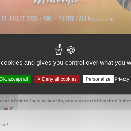
ended
 cookies and gives you control over what you w
OK, accept all
Deny all cookies
Personalize
Privacy 
r vous invite à la nouvelle édition de Jazz à la Pointe le samedi
e à La Pointe Faula au Vauclin, pour une carte blanche à Ruben
ux !