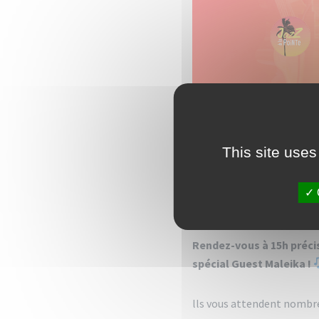
This event has 
This site uses
Toute l’équipe d’Art Powe
Rendez-vous à 15h précis
spécial Guest Maleika !
lls vous attendent nombre