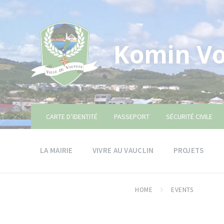
Skip
Skip
Skip
to
to
to
content
main
footer
navigation
Komin Vo
CARTE D’IDENTITÉ
PASSEPORT
SÉCURITÉ CIVILE
LA MAIRIE
VIVRE AU VAUCLIN
PROJETS
HOME
EVENTS