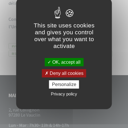
délibérations de l’hôtel de Ville.
Conférence animée par
M Albéric MARCELIN
de
This site uses cookies
l’Université Populaire et de la Prévention
and gives you control
over what you want to
activate
Tags
#VOKLEN
CONFÉRENCE
CULTUREDURISQUE
RISQUESMAJEURS
SENSIBILISATION
VILLEDUVAUCLIN
OK, accept all
Deny all cookies
Personalize
Privacy policy
MAIRIE DU VAUCLIN
2, rue Collignon
97280 Le Vauclin
Lun - Mar : 7h30- 13h & 14h-17h