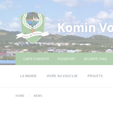
Skip
Skip
Skip
to
to
to
content
main
footer
navigation
Komin Vo
CARTE D’IDENTITÉ
PASSEPORT
SÉCURITÉ CIVILE
LA MAIRIE
VIVRE AU VAUCLIN
PROJETS
HOME
NEWS