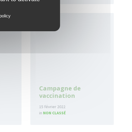
Read
policy
More
Campagne de
vaccination
15 février 2022
in
NON CLASSÉ