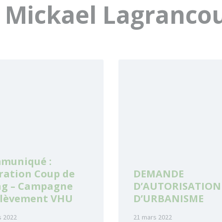
:
Mickael Lagranco
Read
More
muniqué :
ration Coup de
DEMANDE
ng – Campagne
D’AUTORISATION
nlèvement VHU
D’URBANISME
s 2022
21 mars 2022