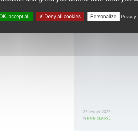
 CLASSÉ
Read
OK, accept all
Deny all cookies
Personalize
Privacy 
More
22 février 2022
in
NON CLASSÉ