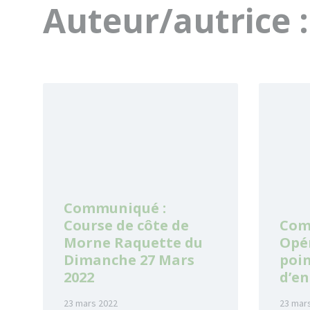
Auteur/autrice 
Read
Read
More
More
Communiqué :
Course de côte de
Com
Morne Raquette du
Opé
Dimanche 27 Mars
poi
2022
d’e
23 mars 2022
23 mar