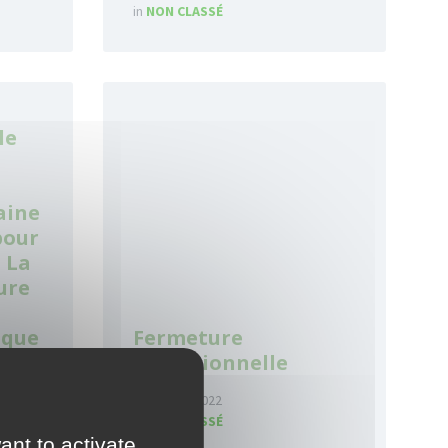
in
NON CLASSÉ
Read
More
le
aine
pour
 La
ure
 que
Fermeture
exceptionnelle
24 février 2022
in
NON CLASSÉ
ant to activate