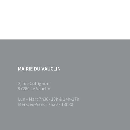
Pagination
des
publications
MAIRIE DU VAUCLIN
2, rue Collignon
97280 Le Vauclin
Lun - Mar : 7h30- 13h & 14h-17h
Mer-Jeu-Vend : 7h30 - 13h30