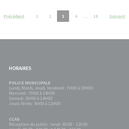
Précédent
1
2
3
4
…
18
Suivant
HORAIRES
POLICE MUNICIPALE
Lundi, Mardi, Jeudi, Vendredi : 7H00 à 19H00
Mercredi : 7H00 à 14H00
Samedi : 8H00 à 14H00
Jours fériés : 8h00 à 12H00
CCAS
Réception du public : lundi : 8h30 - 12h30