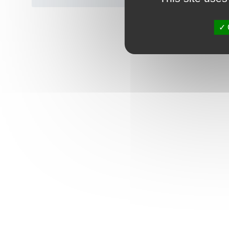
in
NON