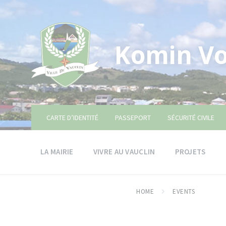
Skip
Skip
Skip
to
to
to
content
main
footer
navigation
Komin Vo
CARTE D’IDENTITÉ
PASSEPORT
SÉCURITÉ CIVILE
LA MAIRIE
VIVRE AU VAUCLIN
PROJETS
HOME
EVENTS