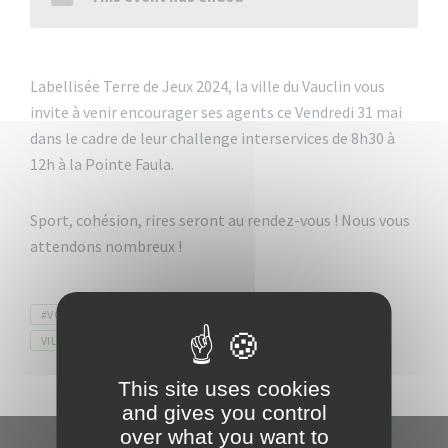
Labellisée Terre de Jeux 2024, la ville du Vauclin vous
invite à venir encourager ses agents ce Vendredi 31 mai
dans le cadre de leur challenge interservices de 8h30 à
12h à la Pointe Faula.
Sport, cohésion, rires seront au rendez-vous ! Nous vous
attendons nombreux !
Tags
#VOKLEN
SPORT
TERREDEJEUX2024
VILLEDUVAUCLIN
This site uses cookies
and gives you control
over what you want to