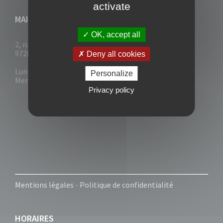
activate
MAIRIE DU VAUCLIN
OK, accept all
2, rue Collignon
97280 Le Vauclin
Deny all cookies
Lun - Mar : 7h30- 13h & 14h-17h
Personalize
Mer-Jeu-Vend : 7h30 - 13h30
Privacy policy
Mentions légales
-
Politique de confidentialité
HORAIRES