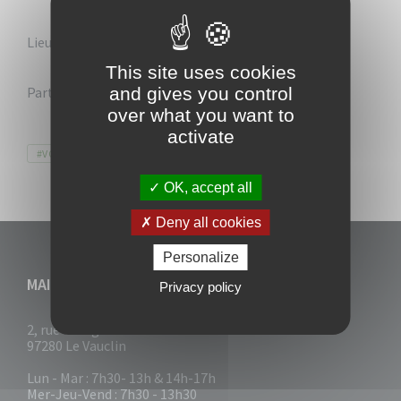
Lieu : MJCA
This site uses cookies
and gives you control
Participation : jus, gâteaux, tartes…
over what you want to
activate
Tags
#VOKLEN
CARNAVAL
ENFANT
VILLEDUVAUCLIN
OK, accept all
Deny all cookies
Personalize
MAIRIE DU VAUCLIN
Privacy policy
2, rue Collignon
97280 Le Vauclin
Lun - Mar : 7h30- 13h & 14h-17h
Mer-Jeu-Vend : 7h30 - 13h30