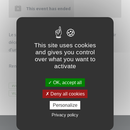
This event has ended
Le service sport de la Ville du Vauclin vous invite à venir
découvrir le quartier de la Baie des Mulets au travers
This site uses cookies
d’une marche sportive de 10KM le Dimanche 11 juin.
and gives you control
over what you want to
activate
Rendez-vous au Hangar de belle étoile à 06h.
OK, accept all
Tags
#VOKLEN
MARCHESPORTIVE
SPORT
VILLEDUVAUCLIN
Deny all cookies
Personalize
Privacy policy