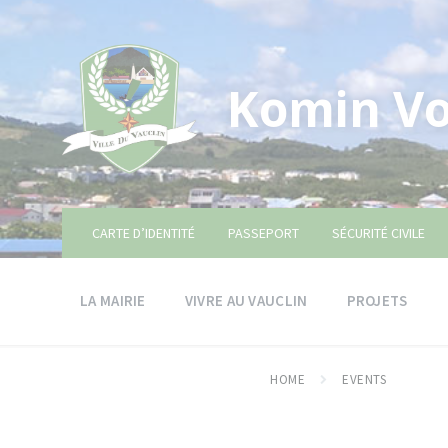
Skip
Skip
Skip
to
to
to
content
main
footer
navigation
Komin Vo
CARTE D’IDENTITÉ
PASSEPORT
SÉCURITÉ CIVILE
LA MAIRIE
VIVRE AU VAUCLIN
PROJETS
HOME
EVENTS