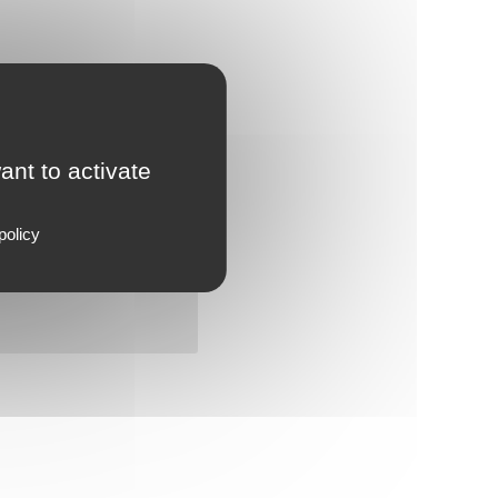
ant to activate
policy