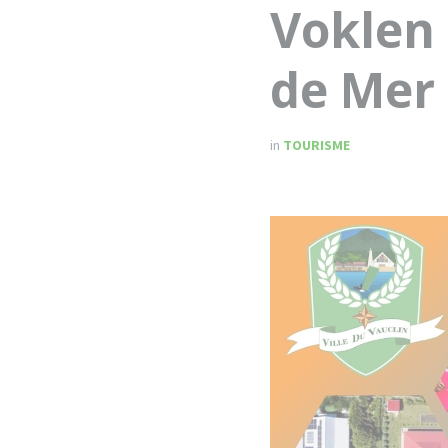
Voklen 
de Mer
in
TOURISME