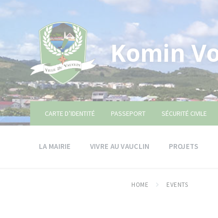
Skip
Skip
Skip
to
to
to
content
main
footer
navigation
Komin Vo
CARTE D’IDENTITÉ
PASSEPORT
SÉCURITÉ CIVILE
LA MAIRIE
VIVRE AU VAUCLIN
PROJETS
HOME
EVENTS