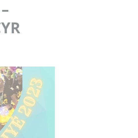
 –
CYR