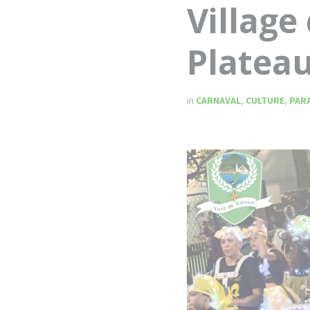
Village
Plateau
in
CARNAVAL
,
CULTURE
,
PAR