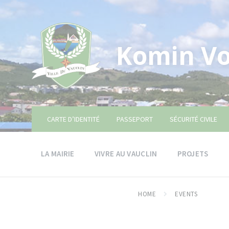
Skip
Skip
Skip
to
to
to
content
main
footer
navigation
Komin Vo
CARTE D’IDENTITÉ
PASSEPORT
SÉCURITÉ CIVILE
LA MAIRIE
VIVRE AU VAUCLIN
PROJETS
HOME
EVENTS