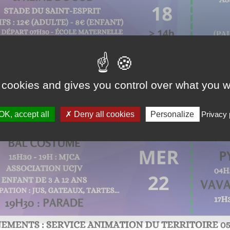
 cookies and gives you control over what you w
OK, accept all
Deny all cookies
Personalize
Privacy 