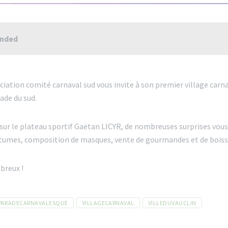
ended
sociation comité carnaval sud vous invite à son premier village carn
ade du sud.
sur le plateau sportif Gaëtan LICYR, de nombreuses surprises vous 
stumes, composition de masques, vente de gourmandes et de boi
breux !
PARADECARNAVALESQUE
VILLAGECARNAVAL
VILLEDUVAUCLIN