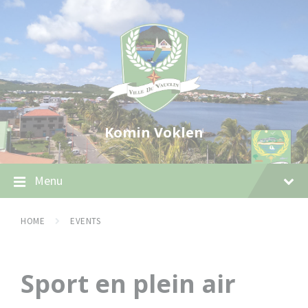
Skip
Skip
Skip
to
to
to
content
main
footer
navigation
Komin Voklen
Menu
HOME
EVENTS
Sport en plein air