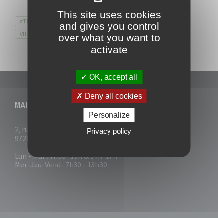
This site uses cookies
Tags
#TERREDEJEUX2024
#VOKLEN
SPORT
and gives you control
VILLEDUVAUCLIN
over what you want to
activate
OK, accept all
Deny all cookies
MAIRIE DU VAUCLIN
Personalize
2, rue Collignon
Privacy policy
97280 Le Vauclin
Lun - Mar : 7h30- 13h & 14h-17h
Mer-Jeu-Vend : 7h30 - 13h30