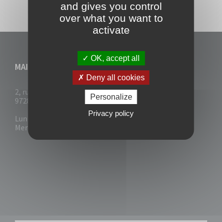
and gives you control
over what you want to
activate
OK, accept all
MAIRIE DU VAUCLIN
Deny all cookies
2, rue Collignon
Personalize
97280 Le Vauclin
Privacy policy
Lun - Mar : 7h30- 13h & 14h-17h
Mer-Jeu-Vend : 7h30 - 13h30