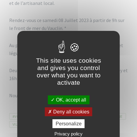
et de l’artisanat local.
Rendez-vous ce samedi 08 Juillet 2023 à partir de 9h sur
le front de mer du Vauclin. *
Au programme vente de viande, de poisson, de fruits et
légumes, de produits cosmétiques et d’artisanat.
This site uses cookies
and gives you control
Deux animations musicales, 11h avec le groupe Medley et
over what you want to
16h avec le groupe OTANTIK de Guy Vadeleux.
activate
Nous vous attendons nombreux.
OK, accept all
Deny all cookies
Tags
#VOKLEN
CULTURE
LOCAL
MARCHÉ
PATRIMOINE
Personalize
VILLEDUVAUCLIN
Privacy policy