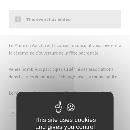
This event has ended
Le Maire du Vauclin et le conseil municipal vous invitent à
la cérémonie d’ouverture de la fête patronale.
Venez nombreux participer au défilé des associations
dans les rues du bourg et échanger avec la municipalité.
Le maire souhaite une belle fête à tous les vauclinois.
Tags
#VOKLEN
FÊTEPATRONALE
VILLEDUVAUCLIN
This site uses cookies
and gives you control