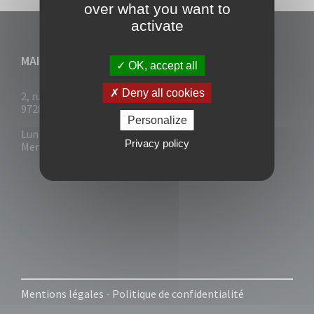
over what you want to
activate
MAIRIE DU VAUCLIN
OK, accept all
Deny all cookies
2, rue Collignon
97280 Le Vauclin
Personalize
Lun - Mar : 7h30- 13h & 14h-17h
Privacy policy
Mer-Jeu-Vend : 7h30 - 13h30
Mentions légales
-
Politique de confidentialité