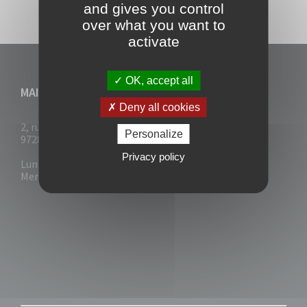
and gives you control
over what you want to
activate
OK, accept all
MAIRIE DU VAUCLIN
Deny all cookies
2, rue Collignon
Personalize
97280 Le Vauclin
Privacy policy
Lun - Mar : 7h30- 13h & 14h-17h
Mer-Jeu-Vend : 7h30 - 13h30