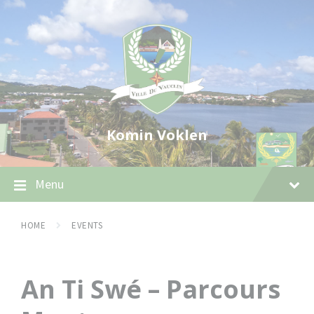
Skip
Skip
Skip
to
to
to
content
main
footer
navigation
Komin Voklen
Menu
HOME
EVENTS
An Ti Swé – Parcours