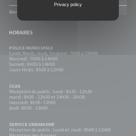
Privacy policy
Mentions légales
-
Politique de confidentialité
HORAIRES
POLICE MUNICIPALE
Lundi, Mardi, Jeudi, Vendredi : 7H00 à 19H00
Mercredi : 7H00 à 14H00
Samedi : 8H00 à 14H00
Jours fériés : 8h00 à 12H00
CCAS
Réception du public : lundi : 8h30 - 12h30
mardi : 8h30 - 12h30 et 14h30 - 16h30
mercredi : 8h30- 13h00
jeudi : 8h30 - 13h00
SERVICE URBANISME
Réception du public : Lundi et Jeudi : 8h00 à 12h00
Réception des dossiers :