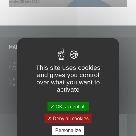
MAIRIE DU VAUCLIN
2, rue Collignon
This site uses cookies
97280 Le Vauclin
and gives you control
Lun - Mar : 7h30- 13h & 14h-17h
over what you want to
Mer-Jeu-Vend : 7h30 - 13h30
activate
OK, accept all
Deny all cookies
Personalize