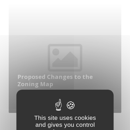
Read
More
Proposed Changes to the
Zoning Map
23 mars 2018
in
DEVELOPMENT
This site uses cookies
and gives you control