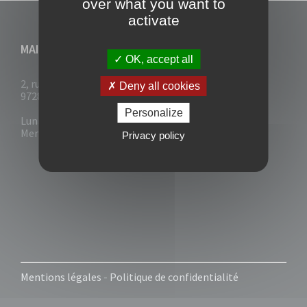
over what you want to
activate
MAIRIE DU VAUCLIN
OK, accept all
2, rue Collignon
Deny all cookies
97280 Le Vauclin
Personalize
Lun - Mar : 7h30- 13h & 14h-17h
Mer-Jeu-Vend : 7h30 - 13h30
Privacy policy
Mentions légales
-
Politique de confidentialité