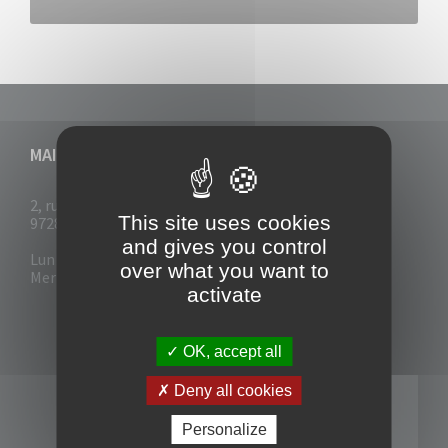
MAIRIE DU VAUCLIN
2, rue Collignon
This site uses cookies
97280 Le Vauclin
and gives you control
Lun - Mar : 7h30- 13h & 14h-17h
over what you want to
Mer-Jeu-Vend : 7h30 - 13h30
activate
OK, accept all
Deny all cookies
Personalize