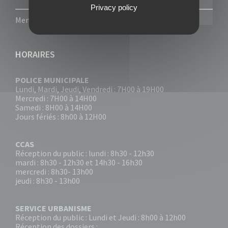
Privacy policy
Mentions légales
-
Politique de confidentialité
HORAIRES
POLICE MUNICIPALE
Lundi, Mardi, Jeudi, Vendredi : 7H00 à 19H00
Mercredi : 7H00 à 14H00
Samedi : 8H00 à 14H00
Jours fériés : 8h00 à 12H00
CCAS
Réception du public : lundi : 8h30 - 12h30
mardi : 8h30 - 12h30 et 14h30 - 16h30
mercredi : 8h30- 13h00
jeudi : 8h30 - 13h00
SERVICE URBANISME
Réception du public : Lundi et Jeudi : 8h00 à 12h00
Réception des dossiers :