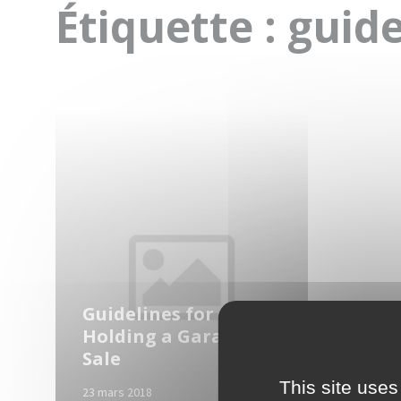
Étiquette :
guide
Read
More
Guidelines for
Holding a Garage
Sale
This site uses
23 mars 2018