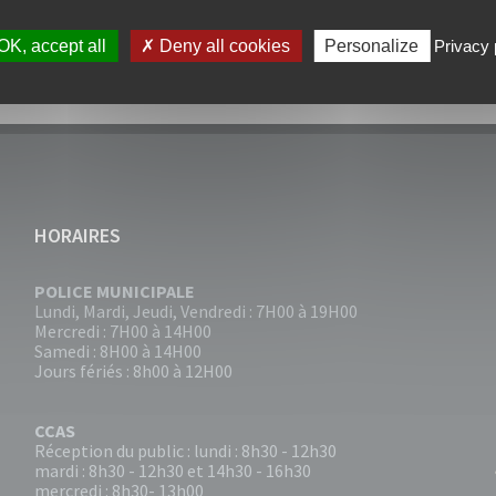
OK, accept all
Deny all cookies
Personalize
Privacy 
HORAIRES
POLICE MUNICIPALE
Lundi, Mardi, Jeudi, Vendredi : 7H00 à 19H00
Mercredi : 7H00 à 14H00
Samedi : 8H00 à 14H00
Jours fériés : 8h00 à 12H00
CCAS
Réception du public : lundi : 8h30 - 12h30
mardi : 8h30 - 12h30 et 14h30 - 16h30
mercredi : 8h30- 13h00