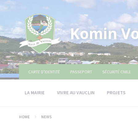
Skip
Skip
Skip
to
to
to
content
main
footer
navigation
Komin Vo
CARTE D’IDENTITÉ
PASSEPORT
SÉCURITÉ CIVILE
LA MAIRIE
VIVRE AU VAUCLIN
PROJETS
HOME
NEWS