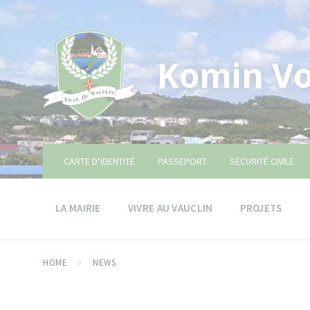
Skip
Skip
Skip
to
to
to
content
main
footer
navigation
Komin Vo
CARTE D’IDENTITÉ
PASSEPORT
SÉCURITÉ CIVILE
LA MAIRIE
VIVRE AU VAUCLIN
PROJETS
HOME
NEWS