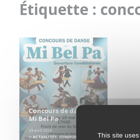
Étiquette :
conc
Read
More
Concours de danse :
Mi Bel Pa
29 avril 2024
This site uses
in
ACTUALITÉS
,
COMMUNIQUES
,