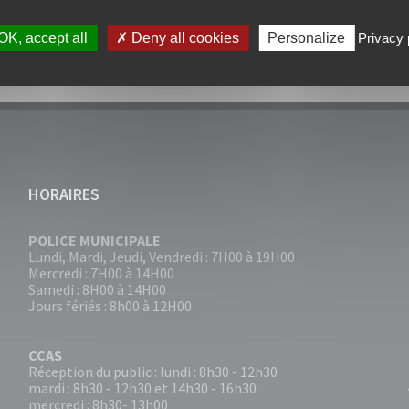
OK, accept all
Deny all cookies
Personalize
Privacy 
HORAIRES
POLICE MUNICIPALE
Lundi, Mardi, Jeudi, Vendredi : 7H00 à 19H00
Mercredi : 7H00 à 14H00
Samedi : 8H00 à 14H00
Jours fériés : 8h00 à 12H00
CCAS
Réception du public : lundi : 8h30 - 12h30
mardi : 8h30 - 12h30 et 14h30 - 16h30
mercredi : 8h30- 13h00