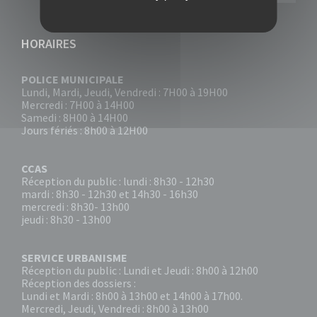
HORAIRES
POLICE MUNICIPALE
Lundi, Mardi, Jeudi, Vendredi : 7H00 à 19H00
Mercredi : 7H00 à 14H00
Samedi : 8H00 à 14H00
Jours fériés : 8h00 à 12H00
CCAS
Réception du public : lundi : 8h30 - 12h30
mardi : 8h30 - 12h30 et 14h30 - 16h30
mercredi : 8h30- 13h00
jeudi : 8h30 - 13h00
SERVICE URBANISME
Réception du public : Lundi et Jeudi : 8h00 à 12h00
Réception des dossiers :
Lundi et Mardi : 8h00 à 13h00 et 14h00 à 17h00.
Mercredi, Jeudi, Vendredi : 8h00 à 13h00