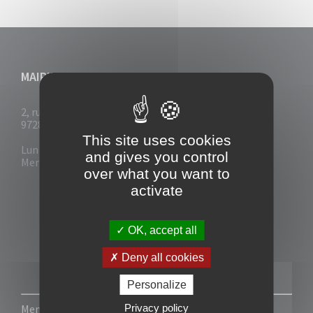
MAIRIE DU VAUCLIN
2, rue Collignon
97280 Le Vauclin
This site uses cookies
Lun - Mar : 7h30- 13h & 14h-17h
and gives you control
Mer-Jeu-Vend : 7h30 - 13h30
over what you want to
activate
OK, accept all
Deny all cookies
Personalize
Privacy policy
Mentions légales
-
Politique de confidentialité