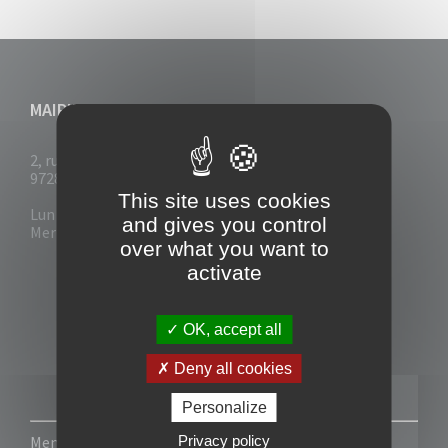
MAIRIE DU VAUCLIN
2, rue Collignon
97280 Le Vauclin
This site uses cookies
Lun - Mar : 7h30- 13h & 14h-17h
and gives you control
Mer-Jeu-Vend : 7h30 - 13h30
over what you want to
activate
OK, accept all
Deny all cookies
Personalize
Privacy policy
Mentions légales
-
Politique de confidentialité