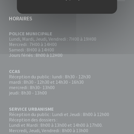
HORAIRES
POLICE MUNICIPALE
Lundi, Mardi, Jeudi, Vendredi : 7H00 à 19H00
Mercredi : 7H00 à 14H00
Samedi : 8H00 à 14H00
Jours fériés : 8h00 à 12H00
CCAS
Réception du public : lundi : 8h30 - 12h30
mardi : 8h30 - 12h30 et 14h30 - 16h30
mercredi : 8h30- 13h00
jeudi : 8h30 - 13h00
SERVICE URBANISME
Réception du public : Lundi et Jeudi : 8h00 à 12h00
Réception des dossiers :
Lundi et Mardi : 8h00 à 13h00 et 14h00 à 17h00.
Mercredi, Jeudi, Vendredi : 8h00 à 13h00