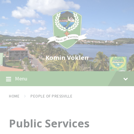
Skip
Skip
Skip
to
to
to
content
main
footer
navigation
Komin Voklen
Menu
HOME
PEOPLE OF PRESSVILLE
Public Services