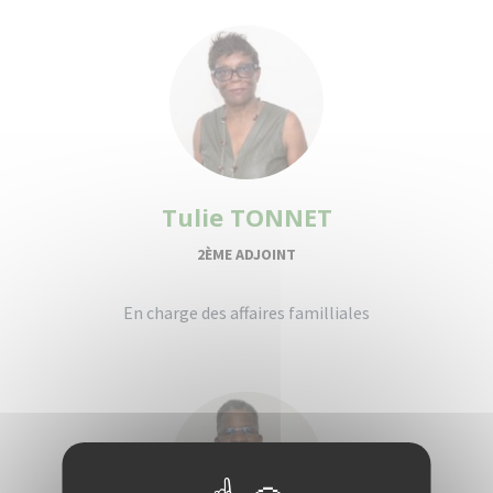
Tulie TONNET
2ÈME ADJOINT
En charge des affaires familliales