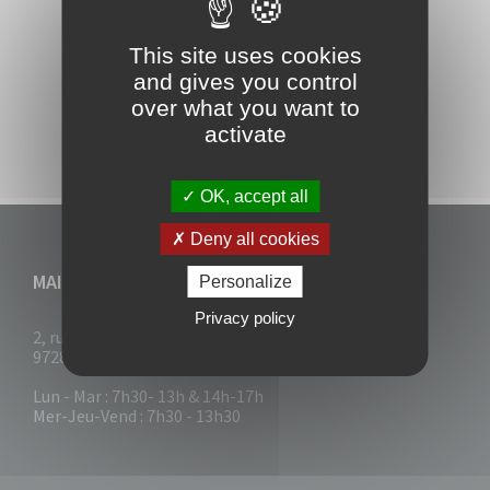
This site uses cookies
and gives you control
Georges CLEON
over what you want to
LE MAIRE
activate
OK, accept all
Deny all cookies
MAIRIE DU VAUCLIN
Personalize
Privacy policy
2, rue Collignon
97280 Le Vauclin
Lun - Mar : 7h30- 13h & 14h-17h
Mer-Jeu-Vend : 7h30 - 13h30