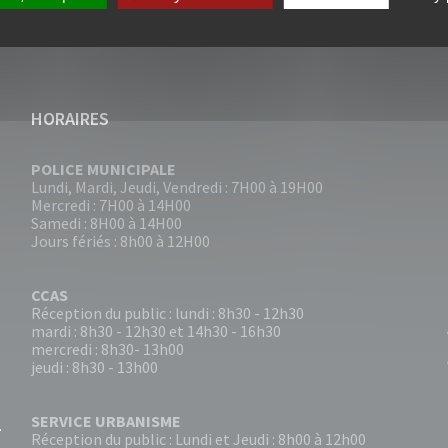
HORAIRES
POLICE MUNICIPALE
Lundi, Mardi, Jeudi, Vendredi : 7H00 à 19H00
Mercredi : 7H00 à 14H00
Samedi : 8H00 à 14H00
Jours fériés : 8h00 à 12H00
CCAS
Réception du public : lundi : 8h30 - 12h30
mardi : 8h30 - 12h30 et 14h30 - 16h30
mercredi : 8h30- 13h00
jeudi : 8h30 - 13h00
SERVICE URBANISME
Réception du public : Lundi et Jeudi : 8h00 à 12h00