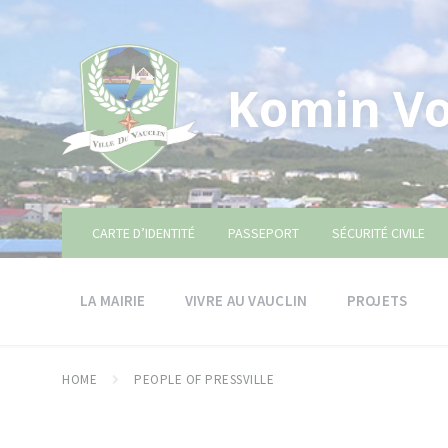
Skip
Skip
Skip
to
to
to
content
main
footer
navigation
Komin Vo
CARTE D’IDENTITÉ
PASSEPORT
SÉCURITÉ CIVILE
LA MAIRIE
VIVRE AU VAUCLIN
PROJETS
HOME
PEOPLE OF PRESSVILLE