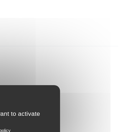
ant to activate
policy