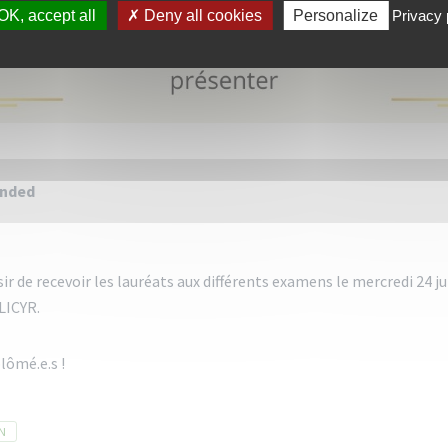
OK, accept all
Deny all cookies
Personalize
Privacy 
ended
aisir de recevoir les lauréats aux différents examens le mercredi 24 ju
LICYR.
plômé.e.s !
N