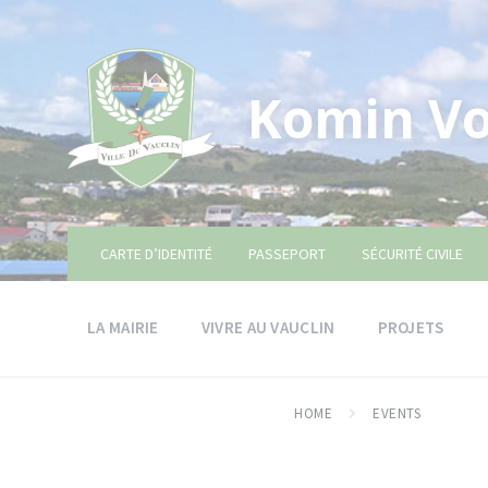
Skip
Skip
Skip
to
to
to
content
main
footer
navigation
Komin Vo
CARTE D’IDENTITÉ
PASSEPORT
SÉCURITÉ CIVILE
LA MAIRIE
VIVRE AU VAUCLIN
PROJETS
HOME
EVENTS