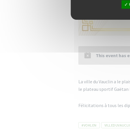
This event has 
La ville du Vauclin a le pl
le plateau sportif Gaëtan 
Félicitations à tous les di
Tags
#VOKLEN
VILLEDUVAUCLI