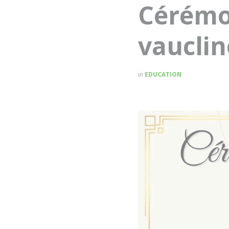
Cérémo
vauclin
in
EDUCATION