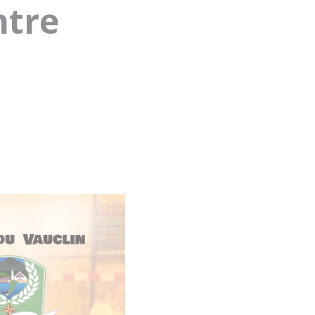
ntre
–