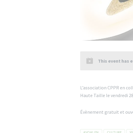
This event has 
L’association CPPR en coll
Haute Taille le vendredi 28
Évènement gratuit et ouve
Tags
#VOKLEN
CULTURE
V