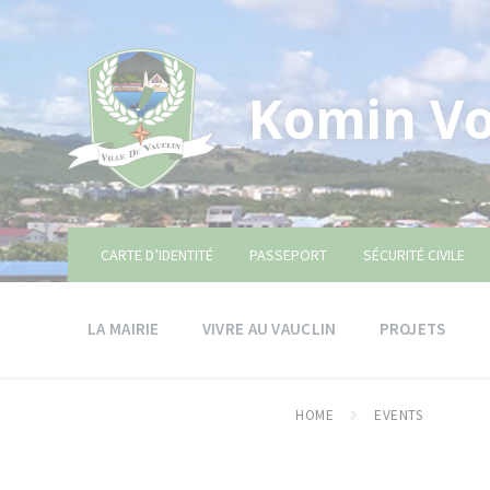
Skip
Skip
Skip
to
to
to
content
main
footer
navigation
Komin Vo
CARTE D’IDENTITÉ
PASSEPORT
SÉCURITÉ CIVILE
LA MAIRIE
VIVRE AU VAUCLIN
PROJETS
HOME
EVENTS