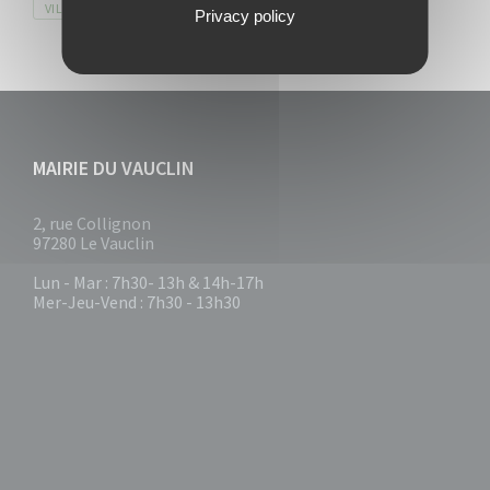
VILLEDUVAUCLIN
Privacy policy
MAIRIE DU VAUCLIN
2, rue Collignon
97280 Le Vauclin
Lun - Mar : 7h30- 13h & 14h-17h
Mer-Jeu-Vend : 7h30 - 13h30