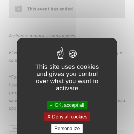
This event has ended
Accidents, malaises, catastrophes ….
Et vous que feriez-vous ? “Adoptons les comportements qui
sauvent”
This site uses cookies
and gives you control
“Former et informer” est la mission première de
over what you want to
l’association Émergences Secourisme. Celle-ci vous
activate
propose un temps de formation sur les gestes qui
sauvent
le jeudi 08 décembre de 8h à 12h30
sur le plateau
OK, accept all
sportif Gaëtan Lycir (Mjca).
Deny all cookies
Tags
Personalize
#VOKLEN
SÉCURITÉ
SENSIBILISATION