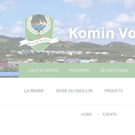
Skip
Skip
Skip
to
to
to
content
main
footer
navigation
Komin Vo
CARTE D’IDENTITÉ
PASSEPORT
SÉCURITÉ CIVILE
LA MAIRIE
VIVRE AU VAUCLIN
PROJETS
HOME
EVENTS