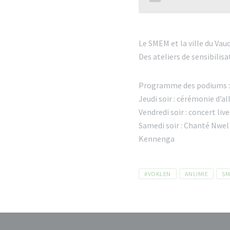
Le SMEM et la ville du Vau
Des ateliers de sensibilis
Programme des podiums 
Jeudi soir : cérémonie d’a
Vendredi soir : concert l
Samedi soir : Chanté Nwel 
Kennenga
Tags
#VOKLEN
ANLIMIE
S