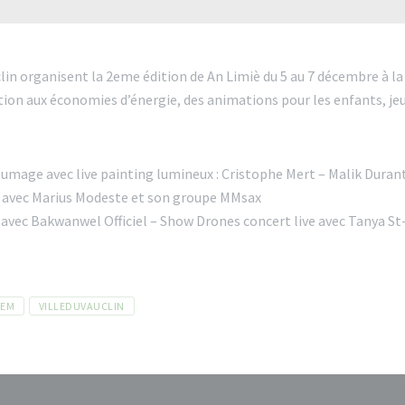
clin organisent la 2eme édition de An Limiè du 5 au 7 décembre à la
ation aux économies d’énergie, des animations pour les enfants, jeu
:
llumage avec live painting lumineux : Cristophe Mert – Malik Duran
ive avec Marius Modeste et son groupe MMsax
avec Bakwanwel Officiel – Show Drones concert live avec Tanya St-
MEM
VILLEDUVAUCLIN