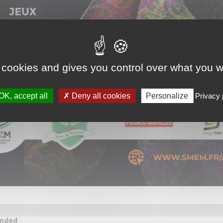
 cookies and gives you control over what you w
OK, accept all
Deny all cookies
Personalize
Privacy 
ended