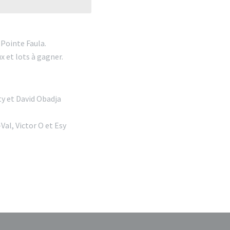
 Pointe Faula.
x et lots à gagner.
ty et David Obadja
Val, Victor O et Esy