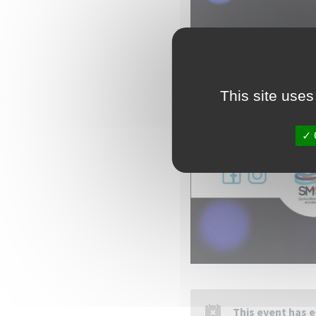
This site uses
This event has 