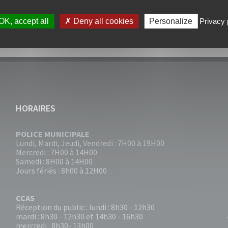
OK, accept all
Deny all cookies
Personalize
Privacy 
HORAIRES
POLICE MUNICIPALE
Lundi, Mardi, Jeudi, Vendredi : 7H00 à 19H00
Mercredi : 7H00 à 14H00
Samedi : 8H00 à 14H00
Jours fériés : 8h00 à 12H00
CCAS
Réception du public : lundi : 8h30 - 12h30
mardi : 8h30 - 12h30 et 14h30 - 16h30
mercredi : 8h30- 13h00