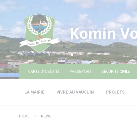
Skip
Skip
Skip
to
to
to
content
main
footer
navigation
Komin Vo
CARTE D’IDENTITÉ
PASSEPORT
SÉCURITÉ CIVILE
LA MAIRIE
VIVRE AU VAUCLIN
PROJETS
HOME
NEWS