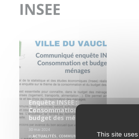
INSEE
Read
More
Enquête INSEE :
Consommation et
budget des ménages
30 mai 2024
This site uses
in
ACTUALITÉS
,
COMMUNIQUES
,