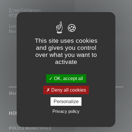
2, rue Collignon
97280 Le Vauclin
Lun - Mar : 7h30- 13h & 14h-17h
Mer-Jeu-Vend : 7h30 - 13h30
This site uses cookies
and gives you control
over what you want to
activate
OK, accept all
Deny all cookies
Mentions légales
-
Politique de confidentialité
Personalize
Privacy policy
HORAIRES
POLICE MUNICIPALE