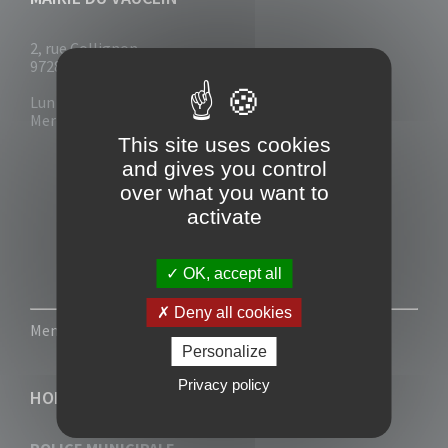
2, rue Collignon
97280 Le Vauclin
Lun - Mar : 7h30- 13h & 14h-17h
Mer-Jeu-Vend : 7h30 - 13h30
This site uses cookies
and gives you control
over what you want to
activate
OK, accept all
Deny all cookies
Mentions légales
-
Politique de confidentialité
Personalize
Privacy policy
HORAIRES