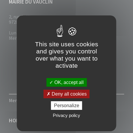
MAIRIE DU VAUCLIN
2, rue Collignon
97280 Le Vauclin
Lun - Mar : 7h30- 13h & 14h-17h
Mer-Jeu-Vend : 7h30 - 13h30
This site uses cookies
and gives you control
over what you want to
activate
OK, accept all
Deny all cookies
Mentions légales
-
Politique de confidentialité
Personalize
Privacy policy
HORAIRES