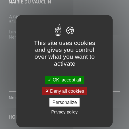
MAIRIE DU VAUCLIN
2, rue Collignon
97280 Le Vauclin
Lun - Mar : 7h30- 13h & 14h-17h
Mer-Jeu-Vend : 7h30 - 13h30
This site uses cookies
and gives you control
over what you want to
activate
OK, accept all
Deny all cookies
Mentions légales
-
Politique de confidentialité
Personalize
Privacy policy
HORAIRES