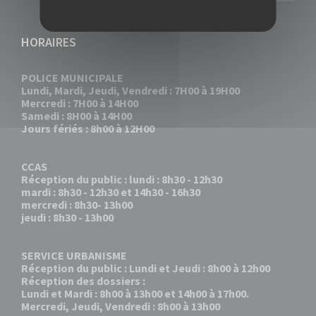
HORAIRES
POLICE MUNICIPALE
Lundi, Mardi, Jeudi, Vendredi : 7H00 à 19H00
Mercredi : 7H00 à 14H00
Samedi : 8H00 à 14H00
Jours fériés : 8h00 à 12H00
CCAS
Réception du public : lundi : 8h30 - 12h30
mardi : 8h30 - 12h30 et 14h30 - 16h30
mercredi : 8h30- 13h00
jeudi : 8h30 - 13h00
SERVICE URBANISME
Réception du public : Lundi et Jeudi : 8h00 à 12h00
Réception des dossiers :
Lundi et Mardi : 8h00 à 13h00 et 14h00 à 17h00.
Mercredi, Jeudi, Vendredi : 8h00 à 13h00