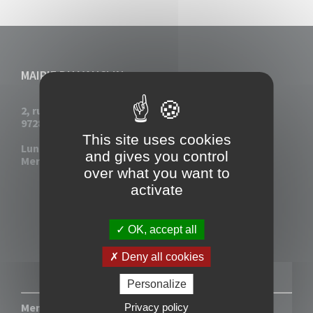
MAIRIE DU VAUCLIN
2, rue Collignon
97280 Le Vauclin
This site uses cookies
Lun - Mar : 7h30- 13h & 14h-17h
and gives you control
Mer-Jeu-Vend : 7h30 - 13h30
over what you want to
activate
OK, accept all
Deny all cookies
Personalize
Mentions légales
-
Politique de confidentialité
Privacy policy