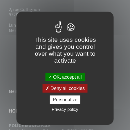
2, rue Collignon
97280 Le Vauclin
Lun - Mar : 7h30- 13h & 14h-17h
Mer-Jeu-Vend : 7h30 - 13h30
This site uses cookies
and gives you control
over what you want to
activate
OK, accept all
Deny all cookies
Mentions légales
-
Politique de confidentialité
Personalize
Privacy policy
HORAIRES
POLICE MUNICIPALE