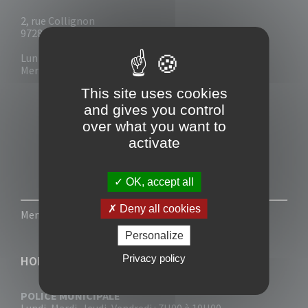
2, rue Collignon
97280 Le Vauclin
Lun - Mar : 7h30- 13h & 14h-17h
Mer-Jeu-Vend : 7h30 - 13h30
This site uses cookies
and gives you control
over what you want to
activate
OK, accept all
Deny all cookies
Mentions légales
-
Politique de confidentialité
Personalize
Privacy policy
HORAIRES
POLICE MUNICIPALE