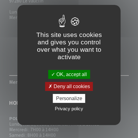
97280 Le Vauclin
Lun - Mar : 7h30- 13h & 14h-17h
Mer-Jeu-Vend : 7h30 - 13h30
This site uses cookies
and gives you control
over what you want to
activate
OK, accept all
Mentions légales
-
Politique de confidentialité
Deny all cookies
Personalize
HORAIRES
Privacy policy
POLICE MUNICIPALE
Lundi, Mardi, Jeudi, Vendredi : 7H00 à 19H00
Mercredi : 7H00 à 14H00
Samedi : 8H00 à 14H00