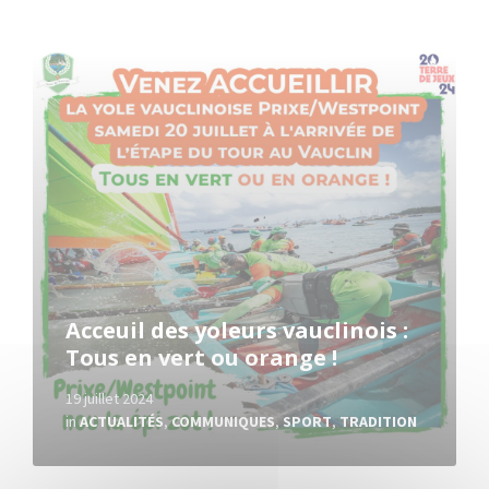
Read
More
Acceuil des yoleurs vauclinois :
Tous en vert ou orange !
19 juillet 2024
in
ACTUALITÉS
,
COMMUNIQUES
,
SPORT
,
TRADITION