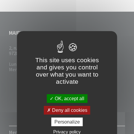
MAIRIE DU VAUCLIN
2, rue Collignon
97280 Le Vauclin
This site uses cookies
Lun - Mar : 7h30- 13h & 14h-17h
and gives you control
Mer-Jeu-Vend : 7h30 - 13h30
over what you want to
activate
OK, accept all
Deny all cookies
Personalize
Privacy policy
Mentions légales
-
Politique de confidentialité