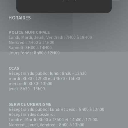
HORAIRES
POLICE MUNICIPALE
Lundi, Mardi, Jeudi, Vendredi : 7H00 à 19H00
Mercredi : 7H00 à 14H00
Samedi : 8H00 à 14H00
Jours fériés : 8h00 à 12H00
CCAS
Réception du public : lundi : 8h30 - 12h30
mardi : 8h30 - 12h30 et 14h30 - 16h30
mercredi : 8h30- 13h00
jeudi : 8h30 - 13h00
SERVICE URBANISME
Réception du public : Lundi et Jeudi : 8h00 à 12h00
Réception des dossiers :
Lundi et Mardi : 8h00 à 13h00 et 14h00 à 17h00.
Mercredi, Jeudi, Vendredi : 8h00 à 13h00